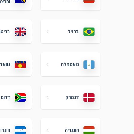
והרצג
ברזיל
בריטנ
גואטמלה
גוואד
דנמרק
דרום 
הונגריה
הונדו