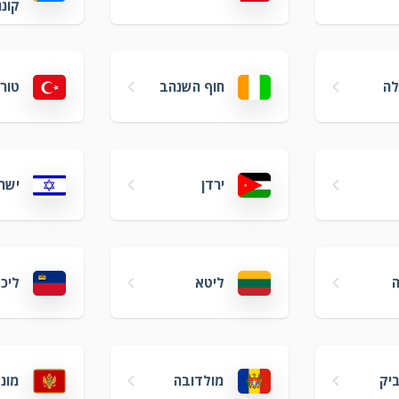
קונג
לה
חוף השנהב
טור
ירדן
ישר
ליטא
ליכט
יק
מולדובה
מונט