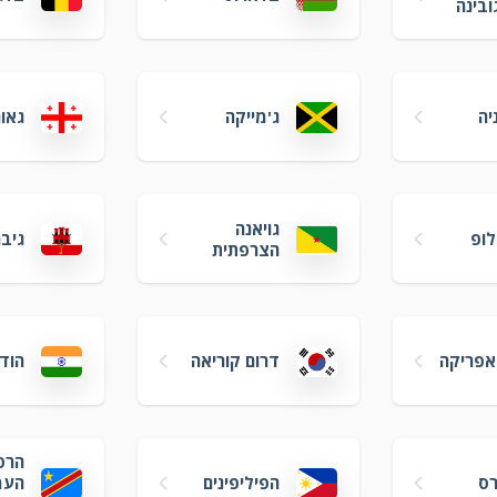
ובינה
יה
ג'מייקה
גאור
גויאנה
לופ
גיב
הצרפתית
אפריקה
דרום קוריאה
הודו
הרפ
רס
הפיליפינים
העמ