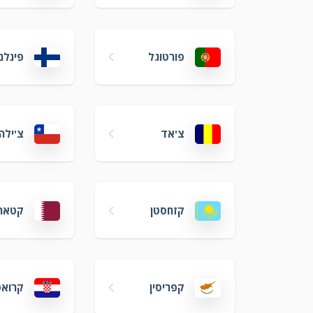
פורטוגל
פינלנ
צ'אד
צ'ילה
קזחסטן
קטאר
קפריסין
קרואט