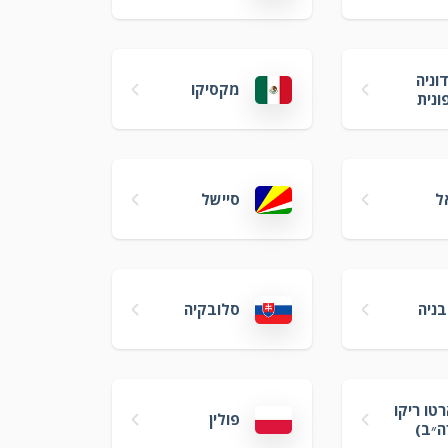
וניה
מקסיקו
ונית
ל
סיישל
בניה
סלובקיה
טו ריקו
פולין
ה״ב)