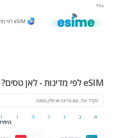
בס"ד
eSIM לפי מדינות
eSIM לפי מדינות - לאן טסים? ✈️
א
ב
ג
ד
ה
ו
ז
היחידים שמס