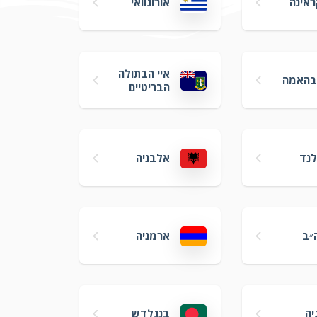
ראינה
אורוגוואי
איי הבתולה
 בהאמה
הבריטיים
לנד
אלבניה
״ב
ארמניה
יה
בנגלדש