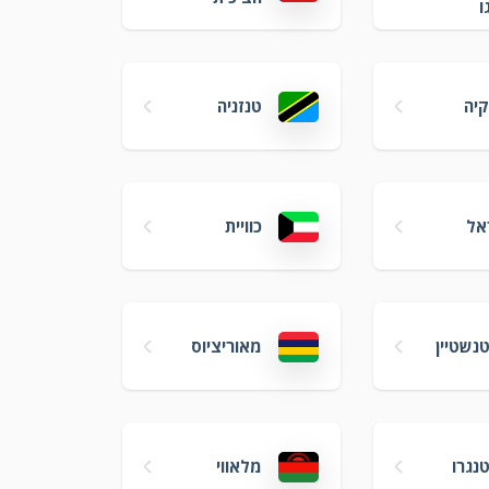
ו
קיה
טנזניה
אל
כוויית
נשטיין
מאוריציוס
נגרו
מלאווי