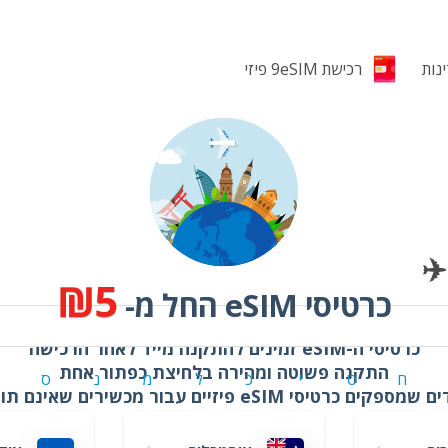
רכישת 9eSIM פיזי
₪5
כרטיסי eSIM החל מ-
כרטיסי ה-eSIM זמינים להתקנה מייד לאחר הרכישה
התקנה פשוטה ומהירה בלחיצת כפתור אחת
ח
ט
י
כ
ל
מ
נ
ס
פקים כרטיסי eSIM פיזיים עבור מכשירים שאינם תומכים