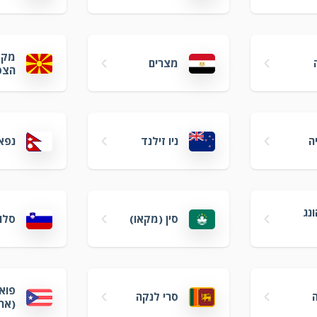
מקד
מצרים
הצפ
יה
ניו זילנד
נפא
ונג
סין (מקאו)
סלו
פואר
סרי לנקה
(אר