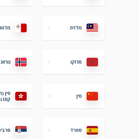
מלזיה
מלטה
מרוקו
נורווג
סין (ה
סין
קונג)
ספרד
סרביה