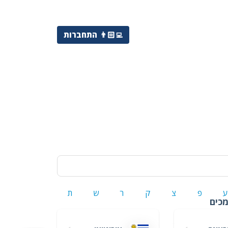
👨🏻‍💻
התחברות
ע
פ
צ
ק
ר
ש
ת