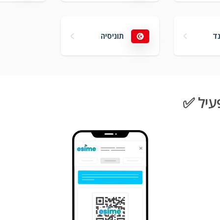
ד
תוניסיה
עיל ✅