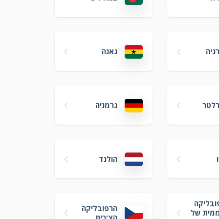
גיה
גאנה
רלטר
גרמניה
הולנד
ובליקה
הרפובליקה
מית של
הצ'כית