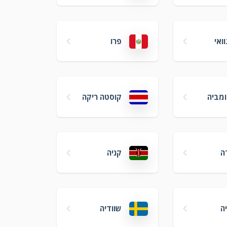
ואי
פרו
ומביה
קוסטה ריקה
ה
קניה
ה
שוודיה