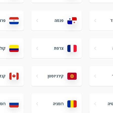
ד
פנמה
פרגו
צרפת
קול
קירגיזסטן
קנד
יה
רומניה
רוסי