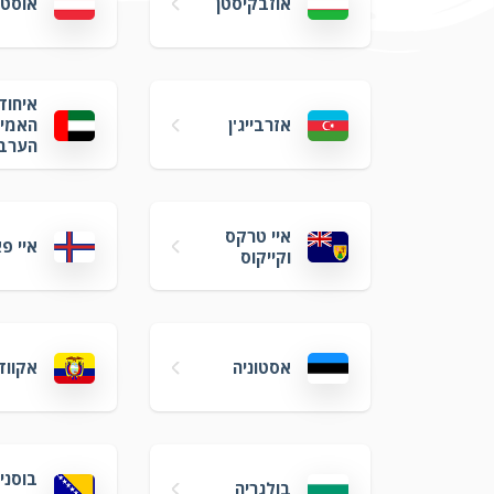
אוזבקיסטן
אוסטר
איחוד
אזרבייג'ן
האמיר
הערבי
איי טרקס
איי פא
וקייקוס
אסטוניה
אקווד
בוסני
בולגריה