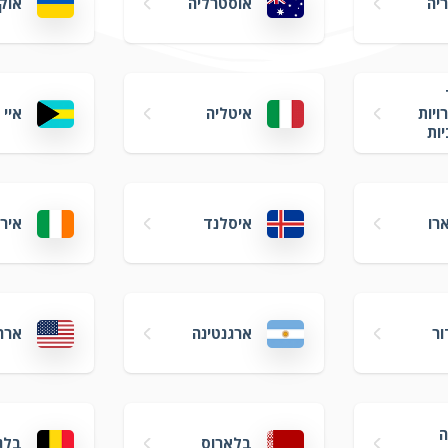
יה
אוסטרליה
אוק
איטליה
איי
ויות
ות
רו
איסלנד
איר
ור
ארגנטינה
ארה
ה
בלארוס
בלג