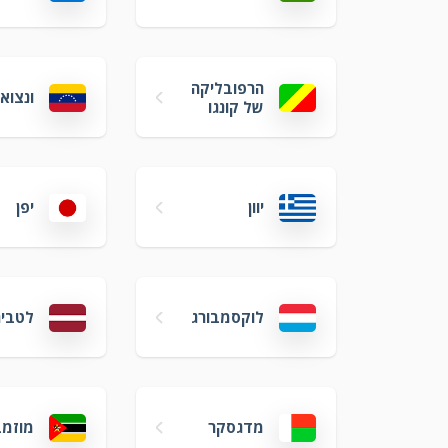
הרפובליקה
ונצוא
של קונגו
יוון
יפן
לוקסמבורג
לטביה
מדגסקר
מוזמב