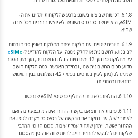
חשבונות הקשורים לפעילות הונאה מכל צורה שהיא.
6.1.8. רכישות שבוצעו בשוגג: ברגע שהלקוחות יתקינו את ה-
eSIM, הוא ייחשב ככרטיס משומש. לא יוצעו החזרים מכל צורה
שהיא.
6.1.9. חיובים שגויים: אם הלקוח יפתח מחלוקת באופן סביר ובתום
לב בנוגע לחשבונית או לחלק ממנה, על הלקוח להודיע ל-
eSIMe
על מחלוקת כזו תוך 12 ימים מיום קבלת החשבונית, תוך מתן הסבר
מדוע סכום החשבונית שגוי, ובמידת האפשר, כמה הלקוח חושב
שמגיע לו. (ניתן לעיין בפרטים בסעיף 4.2 תשלומים בגין השימוש
בתנאים ובהתניות)
6.1.10. החלפות: לא ניתן להחליף כרטיסי eSIM שנרכשו.
6.1.11. סיבות אחרות: אם בקשת ההחזר אינה מתבצעת בהתאם
לאמור לעיל, אנו נחקור את הבקשה על בסיס כל מקרה לגופו. אם
ההחזר יאושר, ייתחן שתחול עמלת עיבוד. סכום הזיכוי המרבי
שלקוח יכול לבקש להחזיר חייב להיות שווה או קטן מהסכום