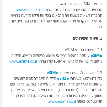
כרטיסי eSIM בתשלום מראש.
התנאים וההתניות הבאים זמינים באתר
www.esime.co.il
.
החברה רשאית לשנות את התנאים בכל עת וללא הודעה מראש.
על הלקוח לקרוא את התקנון מעת לעת ולהתעדכן בשינויים שחלו
בו.
2.
תיאור השירותים
2.1. הפצת כרטיסי eSIM
eSIMe
עוסקת בהפצת כרטיסי eSIM בתשלום מראש. הלקוח
נרשם וקונה את כרטיסי ה-eSIM שלו באתר
www.esime.co.il
.
2.2. הרשמה לשימוש בשירותי
eSIMe
כדי להשתמש בשירותי
eSIMe
הלקוח חייב להסכים לתנאים
ולהתניות הכלליים. הלקוח מוסר את המידע הבא: שם פרטי, שם
משפחה, כתובת (כתובת חיוב), כתובת דוא״ל, באופן ישיר או דרך
מתווך של ספק השירות (מלון, סוכנות נסיעות...), דרך דפדפן
האינטרנט באתר
www.esime.co.il
.