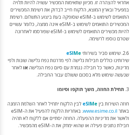
אחראי להצהרה זו. מכיוון שתאימות המכשיר עשויה להיות תלויה
במפעיל ובארץ המוצא, הלקוח חייב לבדוק את רשימת המכשירים
התואמים לשימוש ב-eSIM שסופקה בעת ביצוע התשלום. רשימת
המכשירים התואמים לשימוש ב-eSIM אינה ממצה, כלומר עשויים
להיות מכשירים התואמים לשימוש ב-eSIM שפורסמו לאחרונה
שטרם נוספו לרשימה.
2.6. שימוש סביר בשירותי
eSIMe
שירותינו כוללים חבילות גלישה לפי מדרגות נפח גלישה שונות ולפי
מדינות, כאשר כל חבילה נגמרת עם סיום נפח הגלישה
או
לאחר
שנעשה שימוש מלא בסכום ששולם עבור החבילה.
3.
תחילת החוזה, משך תוקפו וסיומו
חוזה השירות בין
eSIMe
לבין הלקוח יתחיל לאחר השלמת הזמנה
באתר
www.esime.co.il
. באחריות הלקוח להפעיל את ה-eSIM
ולאשר את מדיניות ההפעלה. החוזה יסתיים אם ללקוח לא תהיה
חבילת נתונים פעילה או שהוא ימחק את ה-eSIM מהמכשיר.