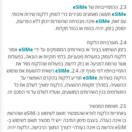
2.3. ההתחייבויות של
eSIMe
eSIMe
תעשה מאמצים סבירים כדי לספק ללקוח שירות איכותי.
עם זאת,
eSIMe
אינה מבטיחה שהשירות יינתן ללא הפרעות,
יסופק בזמן, יהיה בטוח או נטול תקלות.
2.4. מעורבויות הלקוח
בזמן השימוש בציוד או בשירותים המסופקים על ידי
eSIMe
אסור
ללקוח לעסוק בפעולות פוגעניות, בלתי חוקיות או הונאה, בפעולות
אשר גורמות לפגיעה או נזק לרשת; בפעולות שהלקוח מפר את
התחייבויותיו לפי סעיף זה. 2.4,
eSIMe
רשאית להשעות את שימוש
הלקוח בשירות.
eSIMe
תודיע ללקוח בהקדם האפשרי על
ההשעיה. במהלך תקופת ההשעיה, הלקוח ימשיך לשלם את כל
התשלומים בגין השירותים המושעים, שעליו לשלם על פי הסכם זה.
2.5. תאימות המכשיר
באחריות הלקוח לוודא שהמכשיר תואם לשימוש ב-eSIM ושהרשת
בו אינה נעולה. בעצם סימון התיבה ״יש לי מכשיר תואם לשימוש ב-
eSIM והרשת בו אינה נעולה״ לצורך המשך הרכישה, הלקוח יהיה