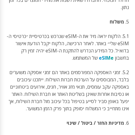
הדולר הנוכחי. החברה רשאית לשנות את מחירי המוצרים בכל זמן
נתון.
5.
משלוח
5.1. הלקוח יראה מיד את ה-eSIM שנרכש בכרטיסיית ״כרטיסי ה-
eSIM שלי״ באתר. לאחר הרכישה, הלקוח יקבל הודעת אישור
בדוא״ל. כל המידע הנדרש להתקנת ה-eSIM יהיה זמין רק
בחשבון
eSIMe
של המשתמש.
5.2. זמני האספקה המפורסמים באתר הם זמני אספקה משוערים
בלבד, המבוססים על הערכות חברות השילוח. ייתכנו עיכובים
באספקה עקב עומסים, תנאי מזג אוויר, חגים, אירועים ביטחוניים
או נסיבות אחרות שאינן בשליטת האתר או חברת השילוח. האתר
יפעל באופן סביר לסייע בטיפול בכל עיכוב מול חברת השילוח, אך
אינו מתחייב כי המשלוח יסופק בתוך פרק הזמן המשוער.
6.
מדיניות החזר / ביטול / שינוי