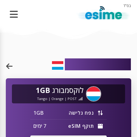
בס"ד
eSIM ללוקסמבורג
לוקסמבורג
1GB
Tango | Orange | POST
1GB
נפח גלישה
7 ימים
תוקף eSIM