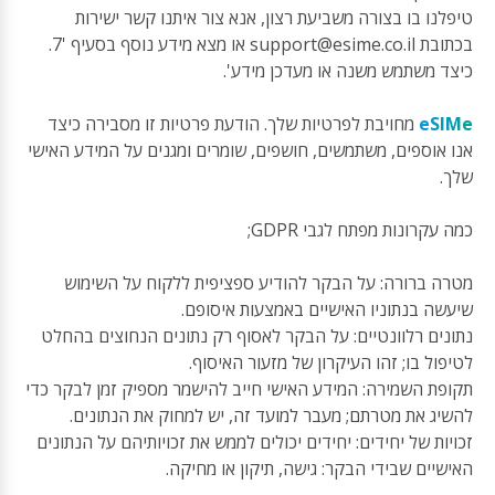
טיפלנו בו בצורה משביעת רצון, אנא צור איתנו קשר ישירות
בכתובת
support@esime.co.il
או מצא מידע נוסף בסעיף '7.
כיצד משתמש משנה או מעדכן מידע'.
eSIMe
מחויבת לפרטיות שלך. הודעת פרטיות זו מסבירה כיצד
אנו אוספים, משתמשים, חושפים, שומרים ומגנים על המידע האישי
שלך.
כמה עקרונות מפתח לגבי GDPR;
מטרה ברורה: על הבקר להודיע ספציפית ללקוח על השימוש
שיעשה בנתוניו האישיים באמצעות איסופם.
נתונים רלוונטיים: על הבקר לאסוף רק נתונים הנחוצים בהחלט
לטיפול בו; זהו העיקרון של מזעור האיסוף.
תקופת השמירה: המידע האישי חייב להישמר מספיק זמן לבקר כדי
להשיג את מטרתם; מעבר למועד זה, יש למחוק את הנתונים.
זכויות של יחידים: יחידים יכולים לממש את זכויותיהם על הנתונים
האישיים שבידי הבקר: גישה, תיקון או מחיקה.