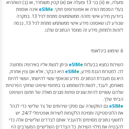
ומעלה, או (ii) בני 13 ומעלה אם (א) קטין משוחרר, או (ב) הוא/היא
בעלי הסכמת הורה או אפוטרופוס חוקי.
eSIMe
אינה אוספת
ביודעין מידע אישי מזהה ממשתמשים מתחת לגיל 13. במקרה
שנודע לנו שאספנו מידע אישי ממשתמש מתחת לגיל 13, ננסה
לזהות ולמחוק מידע זה ממסד הנתונים שלנו.
6. שימוש בינלאומי
השירות נמצא בבעלות
eSIMe
וניתן לגשת אליו באירופה ומחוצה
לה. למטרות הגנת מידע,
eSIMe
היא הבקר, אלא אם צוין אחרת,
היא גם מעבדת הנתונים. מידע שנאסף עשוי להישמר, ועשוי להיות
מאוחסן, לעבד, לגשת ולהשתמש בו בתחומי שיפוט שחוקי הפרטיות
שלהם עשויים להיות שונים ופחות מגנים מאלה של תחום השיפוט
הביתי שלך.
eSIMe
גם התקשרה עם ספקי שירותים של צד שלישי כדי לנהל
את הלוגיסטיקה ותמיכת הלקוחות לשירות אופטימלי 24/7. יש
לחשוף נתונים מסוימים ולהעביר אותם לצדדים שלישיים אלה כדי
להבטיח את מילוי השירות. כל הצדדים השלישיים המעורבים היו