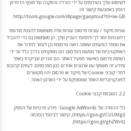
לשימוש שלך בשירותים על ידי הורדה והתקנה של תוסף הדפדפן
הזמין באמצעות קישור זה:
http://tools.google.com/dlpage/gaoptout?hl=iw-GB
עוגיות מיקוד / עוגיות פרסום: עוגיות אלה משמשות להצגת מודעות
רלוונטיות יותר לך ולתחומי העניין שלך. הן משמשות גם כדי להגביל
את מספר הפעמים שאתה רואה פרסומת וכן לעזור למדוד את
האפקטיביות של מסעות הפרסום. הם ממוקמים בדרך כלל על ידי
רשתות פרסום באישור מפעיל האתר. הם זוכרים שביקרת באתר
ומידע זה משותף עם ארגונים אחרים כגון מפרסמים. לעתים קרובות
למדי קובצי Cookie של מיקוד או פרסום יהיו מקושרים
לפונקציונליות האתר שמסופקת על ידי הארגון האחר.
2.2. השבתת קבצי Cookie
כלי ההמרה של Google AdWords : מידע פרטיות של הספק
(https://goo.gl/CUUMgi), קישור לביטול הסכמה
(https://goo.gl/ghZWnt).