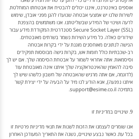
אלקטרוניים ופרוצדורליים כדי להגן על סודיות המידע שאנו
אוספים באינטרנט, איננו יכולים להבטיח את אבטחתו המוחלטת.
לשירות שלנו יש אמצעי אבטחה שנועדו להגן מפני אובדן, שימוש
לרעה ושינוי של המידע שבשליטתנו. אנו משתמשים בהצפנת
Secure Socket Layer (SSL) סטנדרטית המקודדת מידע עבור
שידורים כאלה. כל מידע השירות נשמר בשרתים מאובטחים.
הגישה לנתונים מאוחסנים מוגנת על ידי בקרות אבטחה
רב-שכבתיות כולל חומות אש, בקרות גישה מבוססות תפקידים
וסיסמאות. אתה אחראי לשמור על אבטחת הסיסמה שלך. אם יש לך
סיבה להאמין שהאינטראקציה שלך איתנו אינה מאובטחת עוד
(לדוגמה, אם אתה מרגיש שהאבטחה של חשבון כלשהו שיש לך
איתנו נפגעה), אנא הודע לנו מיד על הבעיה על ידי יצירת קשר
בתמיכה
support@esime.co.il
.
9. שינויים במדיניות זו
אנו שומרים לעצמנו את הזכות לשנות את תנאי מדיניות פרטיות זו
בכל עת. כאשר נבצע שינויים, נשנה את התאריך המעודכן האחרון