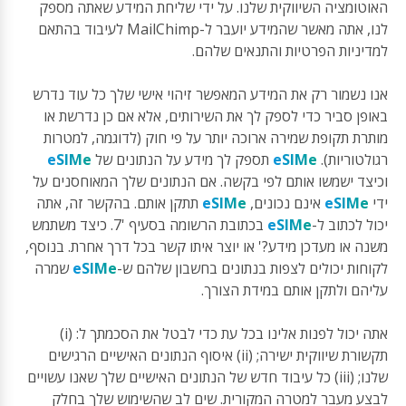
האוטומציה השיווקית שלנו. על ידי שליחת המידע שאתה מספק
לנו, אתה מאשר שהמידע יועבר ל-MailChimp לעיבוד בהתאם
למדיניות הפרטיות והתנאים שלהם.
אנו נשמור רק את המידע המאפשר זיהוי אישי שלך כל עוד נדרש
באופן סביר כדי לספק לך את השירותים, אלא אם כן נדרשת או
מותרת תקופת שמירה ארוכה יותר על פי חוק (לדוגמה, למטרות
רגולטוריות).
eSIMe
תספק לך מידע על הנתונים של
eSIMe
וכיצד ישמשו אותם לפי בקשה. אם הנתונים שלך המאוחסנים על
ידי
eSIMe
אינם נכונים,
eSIMe
תתקן אותם. בהקשר זה, אתה
יכול לכתוב ל-
eSIMe
בכתובת הרשומה בסעיף '7. כיצד משתמש
משנה או מעדכן מידע?' או יוצר איתו קשר בכל דרך אחרת. בנוסף,
לקוחות יכולים לצפות בנתונים בחשבון שלהם ש-
eSIMe
שמרה
עליהם ולתקן אותם במידת הצורך.
אתה יכול לפנות אלינו בכל עת כדי לבטל את הסכמתך ל: (i)
תקשורת שיווקית ישירה; (ii) איסוף הנתונים האישיים הרגישים
שלנו; (iii) כל עיבוד חדש של הנתונים האישיים שלך שאנו עשויים
לבצע מעבר למטרה המקורית. שים לב שהשימוש שלך בחלק