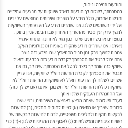
והודעות תמיכה וניהול;
בהסכמתך, לשלוח לך הודעות דוא"ל שיווקיות על מבצעים עתידיים
וחדשות אחרות, כולל מידע על מוצרים ושירותים המוצעים על ידינו
ועל ידי השותפים שלנו. אנו שומרים מידע על העדפותיך השיווקיות
למשך פרק זמן סביר מהתאריך האחרון שבו הבעת עניין בתוכן,
במוצרים או בשירותים שלנו, כגון מתי לאחרונה פתחת אימייל
מאיתנו. אנו שומרים מידע שמקורו בעוגיות וטכנולוגיות מעקב
אחרות למשך פרק זמן סביר מהתאריך שבו מידע כזה נוצר.
אתה יכול לבטל את הסכמתך לקבלת מידע כזה בכל עת: דוא"ל
שיווקי כזה אומר לך כיצד לבטל את הסכמתך. שים לב, גם אם
תבטל את הסכמתך לקבלת הודעות דוא"ל שיווקיות, אנו עדיין
עשויים לשלוח לך הודעות דוא"ל לא שיווקיות. הודעות דוא"ל לא
שיווקיות כוללות הודעות דוא"ל על חשבונך איתנו (אם יש לך כזה)
ועל ההתנהלות העסקית שלנו איתך;
לעבד תשלומים שאתה מבצע באמצעות השירותים; וכפי שאנו
סבורים שצריך או מתאים (א) לציית לחוקים החלים; (ב) להיענות
לבקשות חוקיות ולהליכים משפטיים, לרבות להיענות לבקשות של
רשויות ציבוריות וממשלתיות; (ג) לאכוף את המדיניות שלנו; ו-(ד) כדי