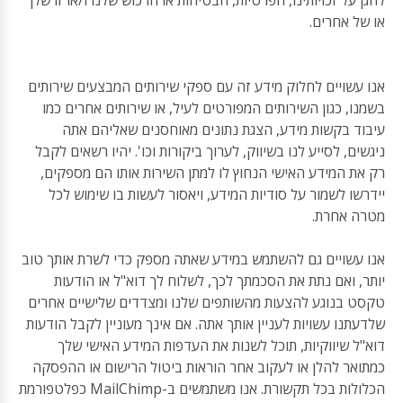
להגן על זכויותינו, הפרטיות, הבטיחות או הרכוש שלנו ו/או זו שלך
או של אחרים.
אנו עשויים לחלוק מידע זה עם ספקי שירותים המבצעים שירותים
בשמנו, כגון השירותים המפורטים לעיל, או שירותים אחרים כמו
עיבוד בקשות מידע, הצגת נתונים מאוחסנים שאליהם אתה
ניגשים, לסייע לנו בשיווק, לערוך ביקורות וכו'. יהיו רשאים לקבל
רק את המידע האישי הנחוץ לו למתן השירות אותו הם מספקים,
יידרשו לשמור על סודיות המידע, ויאסור לעשות בו שימוש לכל
מטרה אחרת.
אנו עשויים גם להשתמש במידע שאתה מספק כדי לשרת אותך טוב
יותר, ואם נתת את הסכמתך לכך, לשלוח לך דוא"ל או הודעות
טקסט בנוגע להצעות מהשותפים שלנו ומצדדים שלישיים אחרים
שלדעתנו עשויות לעניין אותך אתה. אם אינך מעוניין לקבל הודעות
דוא"ל שיווקיות, תוכל לשנות את העדפות המידע האישי שלך
כמתואר להלן או לעקוב אחר הוראות ביטול הרישום או ההפסקה
הכלולות בכל תקשורת. אנו משתמשים ב-MailChimp כפלטפורמת