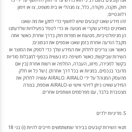
אנו קובעים בתום לב כי הוא נדרש על פי חוק להיחשף על ידי כל
חוק, תקנה, פקודה, כלל, צו מנהלי או בית משפט, צו או זימון
רלוונטיים;
זהו מידע שאנו קובעים שיש לחשוף כדי לתקן את מה שאנו
מאמינים כמידע שקרי או מטעה או כדי לטפל בפעילויות שלדעתנו
הן מניפולטיביות, מטעות או מפרות חוק בדרך אחרת; כאשר אתה
מקבל הודעה אחרת בזמן שאנו אוספים את הנתונים;
כאשר אנו צריכים לחלוק את המידע שלך כדי לספק את המוצר או
השירות שביקשת; כאשר חשיפה כזו נעשית בכפוף למגבלות סודיות
בקשר למכירה, מיזוג, העברה, החלפה או רשות אחרת (בין אם
מדובר בנכסים, במניות או בכל דרך אחרת). ) של כל או חלק
מהעסק המנוהל על ידי AIRALO. AIRALO עשויה לחלוק את
המידע שאינו ניתן לזיהוי אישי ש-AIRALO אוספת, בצורה
מצטברת בלבד, עם מפרסמים ושותפים אחרים.
5. מדיניות ילדים
תנאי השירות קובעים בבירור שמשתמשים חייבים להיות (i) בני 18