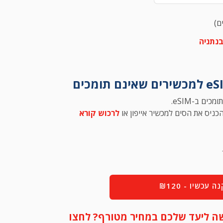
ם)
נתניה
כים ב-eSIM.
לרכוש קורא
ה עכשיו - ₪120
ישה ליעד שלכם במחיר מטורף? לחצו