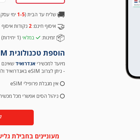
🚚
שליח עד הבית (
1-5
ימי עסקי
🤝
איסוף חינם:
2
נקודות איסוף
ב
📦
זמינות:
במלאי
(1 יחידות)
הוספת טכנולוגית eSIM למכשירים שאינם תומכים
מיועד למכשירי
אנדרואיד
שאינם תומ
- ניתן לצרוב eSIM באנדרואיד ולהכניס את הסים למכשיר אייפון או
אין מגבלת פרופילי eSIM
⭕
ניהול הסים אפשרי מכל מכשיר
⭕
קנ
מעוניינים בחבילת גל