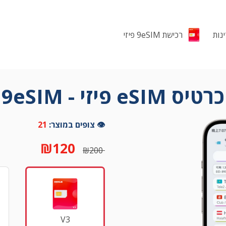
רכישת 9eSIM פיזי
כרטיס eSIM פיזי - 9eSIM
👁️ צופים במוצר:
21
₪
120
₪
200
V3