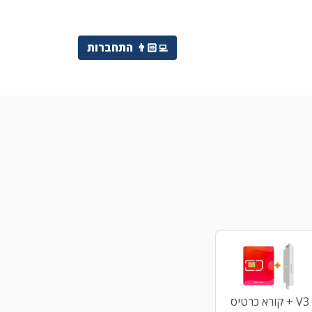
👨🏻‍💻
התחברות
V3 + קורא כרטיס