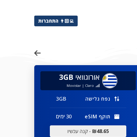
👨🏻‍💻
התחברות
אורוגוואי
3GB
Movistar | Claro
3GB
נפח גלישה
30 ימים
תוקף eSIM
₪48.65
- קנה עכשיו