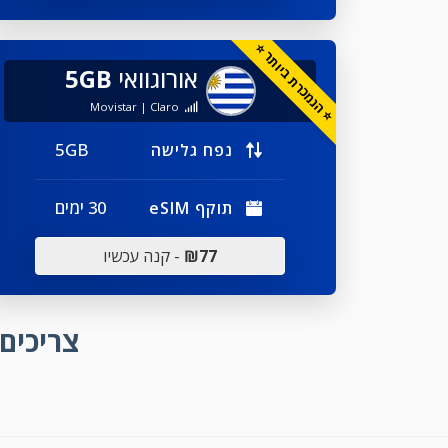
⭐ הנמכרת ביותר ⭐
אורוגוואי
5GB
Movistar | Claro
5GB
נפח גלישה
30 ימים
תוקף eSIM
₪77
- קנה עכשיו
צריכים 