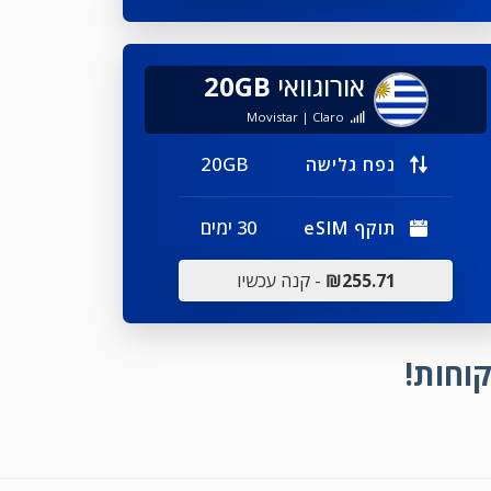
אורוגוואי
20GB
Movistar | Claro
20GB
נפח גלישה
30 ימים
תוקף eSIM
₪255.71
- קנה עכשיו
וחות!