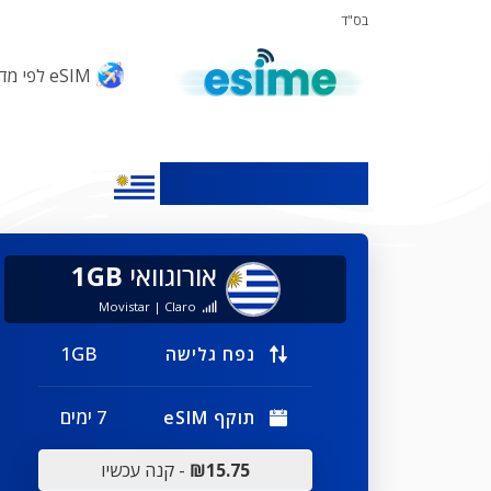
בס"ד
eSIM לפי מדינות
eSIM לאורוגוואי
אורוגוואי
1GB
Movistar | Claro
1GB
נפח גלישה
7 ימים
תוקף eSIM
₪15.75
- קנה עכשיו