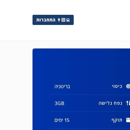
👨🏻‍💻
התחברות
בריטניה
כיסוי
3GB
נפח גלישה
15 ימים
תוקף