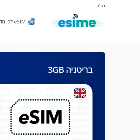
בס"ד
eSIM לפי מדינות
בריטניה 3GB