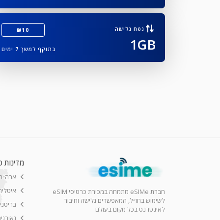
נפח גלישה
₪10
1GB
בתוקף למשך 7 ימים
מדינות פ
ארה״ב
איטליה
חברת eSIMe מתמחה במכירת כרטיסי eSIM
לשימוש בחו״ל, המאפשרים גלישה וחיבור
בריטני
לאינטרנט בכל מקום בעולם
 (1TB, WiFi+Cellular)
גאורגי