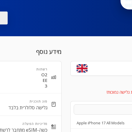
מידע נוסף
רשתות
O2
EE
3
 גלישה נמוכות!
סוג תוכנית
גלישה סלולרית בלבד
Apple iPhone 17 All Models
מדיניות הפעלה
כשה-eSIM מתחבר לרשת/ות נתמכת/ות.