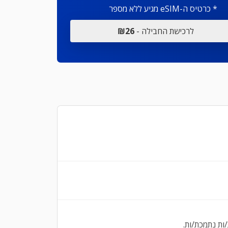
* כרטיס ה-eSIM מגיע ללא מספר
לרכישת החבילה -
₪26