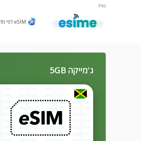
בס"ד
eSIM לפי מדינות
ג'מייקה 5GB