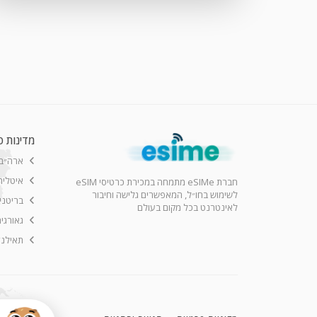
מדינות פ
ארה״ב
איטליה
חברת eSIMe מתמחה במכירת כרטיסי eSIM
לשימוש בחו״ל, המאפשרים גלישה וחיבור
בריטני
לאינטרנט בכל מקום בעולם
גאורגי
תאילנד
 (1TB, WiFi+Cellular)