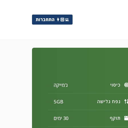
👨🏻‍💻
התחברות
ג'מייקה
כיסוי
5GB
נפח גלישה
30 ימים
תוקף