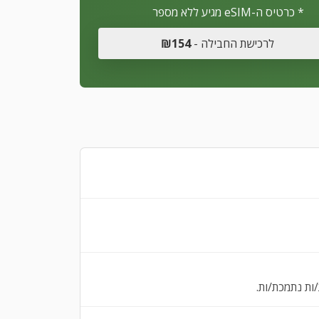
* כרטיס ה-eSIM מגיע ללא מספר
לרכישת החבילה -
₪154