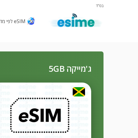
בס"ד
eSIM לפי מדינות
ג'מייקה 5GB