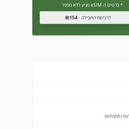
* כרטיס ה-eSIM מגיע ללא מספר
לרכישת החבילה -
₪154