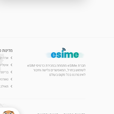
מדינות פ
ארה״ב
איטליה
חברת eSIMe מתמחה במכירת כרטיסי eSIM
לשימוש בחו״ל, המאפשרים גלישה וחיבור
בריטני
לאינטרנט בכל מקום בעולם
גאורגי
תאילנד
 (1TB, WiFi+Cellular)