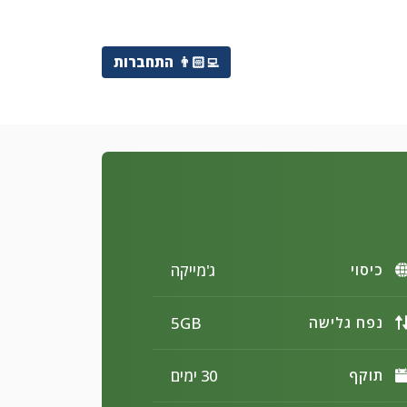
👨🏻‍💻
התחברות
ג'מייקה
כיסוי
5GB
נפח גלישה
30 ימים
תוקף