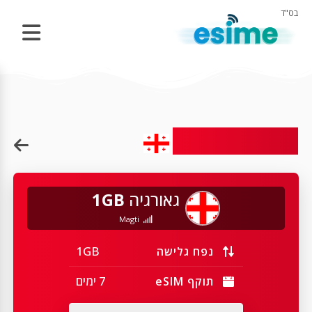
בס"ד
eSIM לגאורגיה
גאורגיה
1GB
Magti
1GB
נפח גלישה
7 ימים
תוקף eSIM